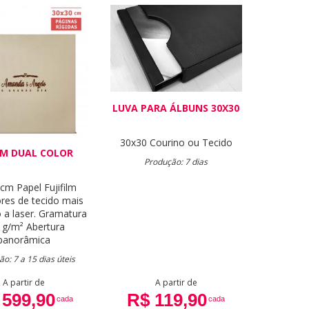
LUVA PARA ÁLBUNS 30X30
30x30
Courino ou Tecido
M DUAL COLOR
Produção: 7 dias
 cm
Papel Fujifilm
res de tecido mais
 a laser.
Gramatura
 g/m²
Abertura
panorâmica
o: 7 a 15 dias úteis
A partir de
A partir de
 599,90
R$ 119,90
cada
cada