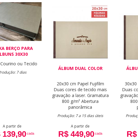
XA BERÇO PARA
LBUNS 30X30
Courino ou Tecido
ÁLBUM DUAL COLOR
ÁLBU
rodução: 7 dias
20x30 cm
Papel Fujifilm
30x30
Duas cores de tecido mais
Duas co
gravação a laser.
Gramatura
gravação
800 g/m²
Abertura
800
panorâmica
Produção: 7 a 15 dias úteis
Produçã
A partir de
A partir de
 139,90
R$ 449,90
R$
cada
cada