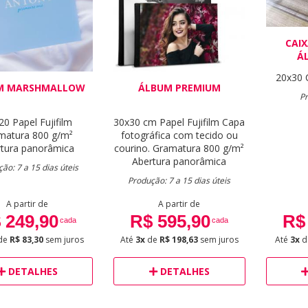
CAI
Á
20x30
M MARSHMALLOW
ÁLBUM PREMIUM
Pr
20
Papel Fujifilm
30x30 cm
Papel Fujifilm
Capa
matura 800 g/m²
fotográfica com tecido ou
tura panorâmica
courino.
Gramatura 800 g/m²
Abertura panorâmica
ão: 7 a 15 dias úteis
Produção: 7 a 15 dias úteis
A partir de
A partir de
 249,90
R$ 595,90
R$
cada
cada
de
R$ 83,30
sem juros
Até
3x
de
R$ 198,63
sem juros
Até
3x
d
DETALHES
DETALHES