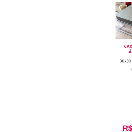
CAI
Á
30x30
P
R$