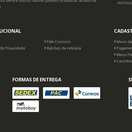
o dentre outros fatores podem ocasionar atraso na
INSTAG
o
TUCIONAL
CADAS
Fale Conosco
Meus da
 de Privacidade
Balcões de retirada
Pagamen
Meus Pe
Carrinho
FORMAS DE ENTREGA
S