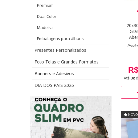
Premium
Dual Color
20x3
Madeira
Gra
Aber
Embalagens para álbuns
Produç
Presentes Personalizados
Foto Telas e Grandes Formatos
R$
Banners e Adesivos
Até
3x
DIA DOS PAIS 2026
NOVO