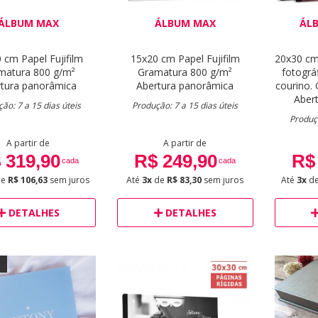
ÁLBUM MAX
ÁLBUM MAX
ÁL
0 cm
Papel Fujifilm
15x20 cm
Papel Fujifilm
20x30 c
matura 800 g/m²
Gramatura 800 g/m²
fotográ
tura panorâmica
Abertura panorâmica
courino.
Aber
ão: 7 a 15 dias úteis
Produção: 7 a 15 dias úteis
Produçã
A partir de
A partir de
 319,90
R$ 249,90
R$
cada
cada
de
R$ 106,63
sem juros
Até
3x
de
R$ 83,30
sem juros
Até
3x
d
DETALHES
DETALHES