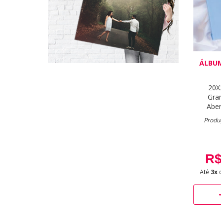
ÁLBU
20X
Gra
Aber
Produç
R$
Até
3x