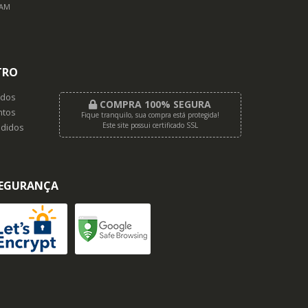
RAM
TRO
dos
COMPRA 100% SEGURA
tos
Fique tranquilo, sua compra está protegida!
Este site possui certificado SSL
didos
EGURANÇA