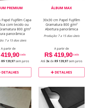
BUM PREMIUM
ÁLBUM MAX
m
Papel Fujifilm
Capa
30x30 cm
Papel Fujifilm
fica com tecido ou
Gramatura 800 g/m²
Gramatura 800 g/m²
Abertura panorâmica
tura panorâmica
Produção: 7 a 15 dias úteis
o: 7 a 15 dias úteis
A partir de
A partir de
 419,90
R$ 419,90
cada
cada
e
R$ 139,97
sem juros
Até
3x
de
R$ 139,97
sem juros
DETALHES
DETALHES