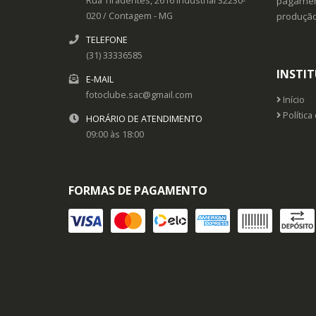
Rua Tiradentes, 2616
Industrial
32230-
pagament
020
/
Contagem
- MG
produçã
TELEFONE
(31) 33336585
INSTI
E-MAIL
fotoclube.sac@gmail.com
Início
Política
HORÁRIO DE ATENDIMENTO
09:00 às 18:00
FORMAS DE PAGAMENTO