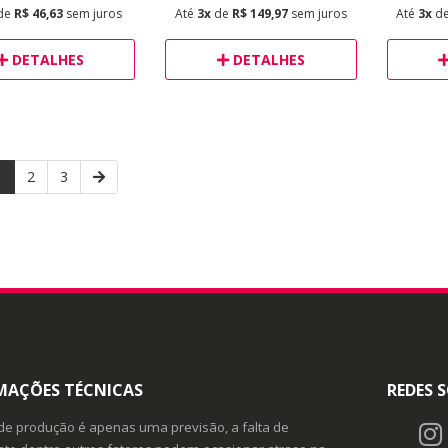
de
R$ 46,63
sem juros
Até
3x
de
R$ 149,97
sem juros
Até
3x
d
DETALHES
DETALHES
1
2
3
MAÇÕES TÉCNICAS
REDES S
de produção é apenas uma previsão, a falta de