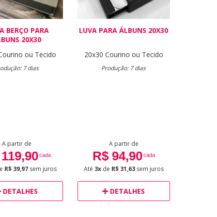
XA BERÇO PARA
LUVA PARA ÁLBUNS 20X30
LBUNS 20X30
Courino ou Tecido
20x30
Courino ou Tecido
odução: 7 dias
Produção: 7 dias
A partir de
A partir de
 119,90
R$ 94,90
cada
cada
e
R$ 39,97
sem juros
Até
3x
de
R$ 31,63
sem juros
DETALHES
DETALHES