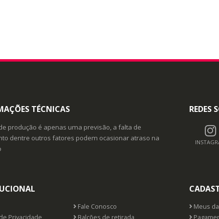
MAÇÕES TÉCNICAS
REDES S
de produção é apenas uma previsão, a falta de
o dentre outros fatores podem ocasionar atraso na
INSTAG
o
TUCIONAL
CADAS
Fale Conosco
Meus da
 de Privacidade
Balcões de retirada
Pagamen