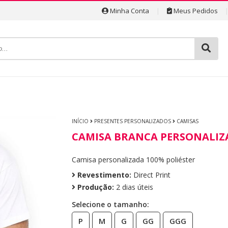
Minha Conta
|
Meus Pedidos
INÍCIO
PRESENTES PERSONALIZADOS
CAMISAS
CAMISA BRANCA PERSONALIZ
Camisa personalizada 100% poliéster
Revestimento:
Direct Print
Produção:
2 dias úteis
Selecione o tamanho:
P
M
G
GG
GGG