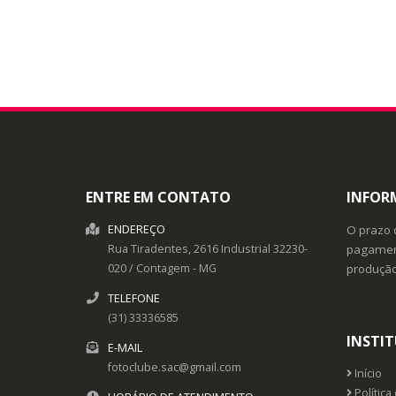
ENTRE EM CONTATO
INFOR
ENDEREÇO
O prazo 
Rua Tiradentes, 2616
Industrial
32230-
pagament
020
/
Contagem
- MG
produçã
TELEFONE
(31) 33336585
INSTI
E-MAIL
fotoclube.sac@gmail.com
Início
Política