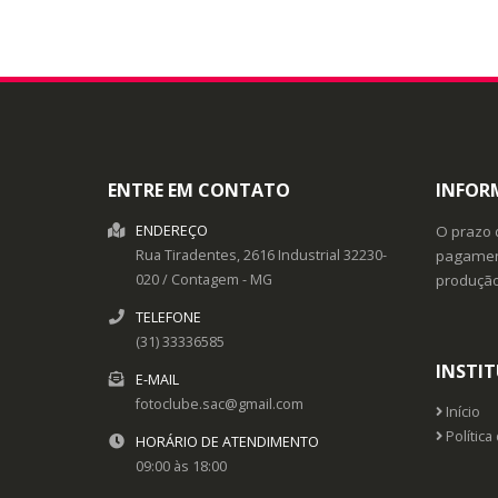
ENTRE EM CONTATO
INFOR
ENDEREÇO
O prazo 
Rua Tiradentes, 2616
Industrial
32230-
pagament
020
/
Contagem
- MG
produçã
TELEFONE
(31) 33336585
INSTI
E-MAIL
fotoclube.sac@gmail.com
Início
Política
HORÁRIO DE ATENDIMENTO
09:00 às 18:00