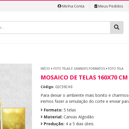
Minha Conta
|
Meus Pedidos
INÍCIO
FOTO TELAS E GRANDES FORMATOS
FOTO TELA
MOSAICO DE TELAS 160X70 CM
Código:
02C59CA9
Para deixar o ambiente mais bonito e charmoso
iremos fazer a simulação do corte e enviar pa
Formato:
5 telas
Material:
Canvas Algodão
Produção:
4 a 5 dias úteis