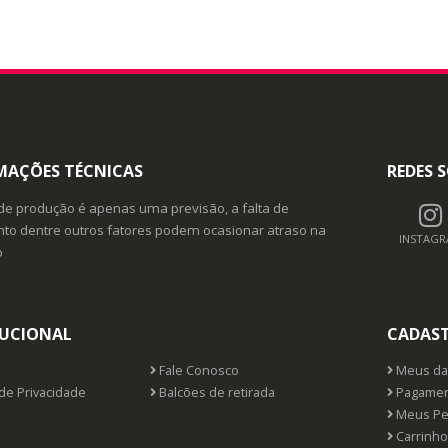
MAÇÕES TÉCNICAS
REDES S
de produção é apenas uma previsão, a falta de
o dentre outros fatores podem ocasionar atraso na
INSTAG
o
TUCIONAL
CADAS
Fale Conosco
Meus da
 de Privacidade
Balcões de retirada
Pagamen
Meus Pe
Carrinho