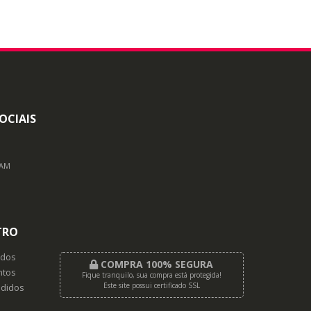
OCIAIS
RAM
TRO
dos
COMPRA 100% SEGURA
tos
Fique tranquilo, sua compra está protegida!
Este site possui certificado SSL
didos