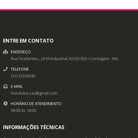
ENTRE EM CONTATO
ENDEREÇO
Rua Tiradentes, 2616
Industrial
32230-020
/
Contagem
- MG
TELEFONE
(31) 33336585
E-MAIL
fotoclube.sac@gmail.com
HORÁRIO DE ATENDIMENTO
09:00 às 18:00
INFORMAÇÕES TÉCNICAS